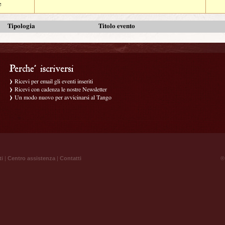
e
Tipologia
Titolo evento
Ricevi per email gli eventi inseriti
Ricevi con cadenza le nostre Newsletter
Un modo nuovo per avvicinarsi al Tango
ti
|
Centro assistenza
|
Contatti
® 