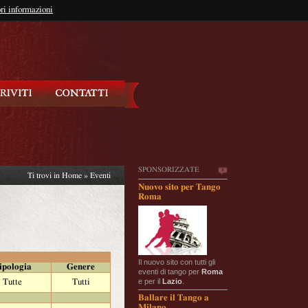
so?
ri informazioni
oppure
Iscriviti
SPONSORIZZATE
Ti trovi in
Home
»
Eventi
Nuovo sito per Tango
Roma
Il nuovo sito con tutti gli
ipologia
Genere
eventi di tango per
Roma
e per il
Lazio
.
Tutte
Tutti
Ballare il Tango a
Milano