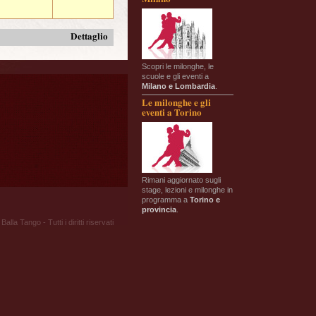
Dettaglio
Scopri le milonghe, le
scuole e gli eventi a
Milano e Lombardia
.
Le milonghe e gli
eventi a Torino
Rimani aggiornato sugli
stage, lezioni e milonghe in
programma a
Torino e
provincia
.
Balla Tango - Tutti i diritti riservati