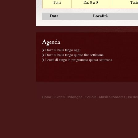
Tutti
Da: 0 a 0
Tutt
Data
Località
Dove si balla tango oggi
Dove si balla tango questo fine settimana
I corsi di tango in programma questa settimana
Home
|
Eventi
|
Milonghe
|
Scuole
|
Musicalizadores
|
Iscrivi