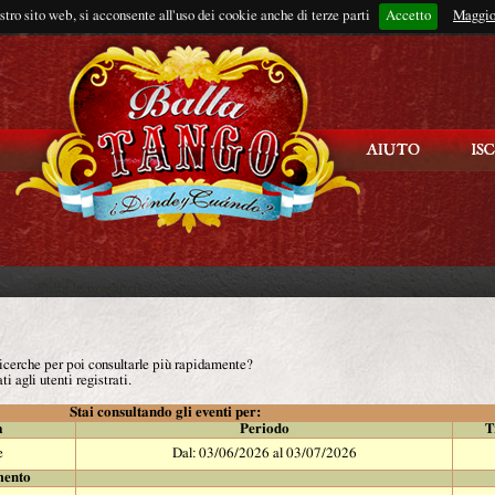
ostro sito web, si acconsente all'uso dei cookie anche di terze parti
Accetto
Rimani connes
Maggio
 ricerche per poi consultarle più rapidamente?
ti agli utenti registrati.
Stai consultando gli eventi per:
à
Periodo
T
e
Dal: 03/06/2026 al 03/07/2026
mento