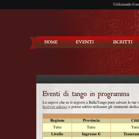
Utilizzando il n
Balla Tango
Lo sapevi che se ti registri a BallaTango puoi salvare le tue
Iscriviti adesso
, e potrai subito utilizzare gli strumenti dedica
Regione
Provincia
Citt
Tutte
Tutte
Tutt
Livello
Ingresso €
Tessera