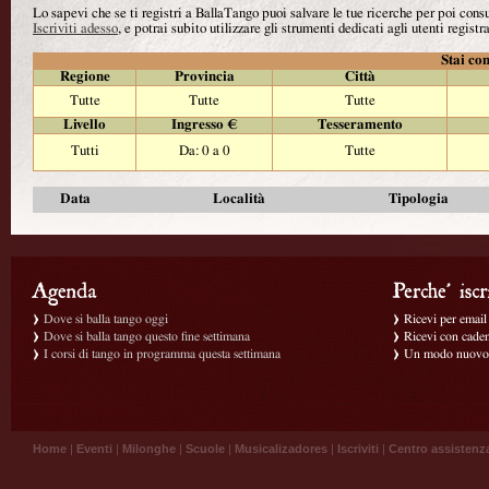
Lo sapevi che se ti registri a BallaTango puoi salvare le tue ricerche per poi con
Iscriviti adesso
, e potrai subito utilizzare gli strumenti dedicati agli utenti registra
Stai con
Regione
Provincia
Città
Tutte
Tutte
Tutte
Livello
Ingresso €
Tesseramento
Tutti
Da: 0 a 0
Tutte
Data
Località
Tipologia
Dove si balla tango oggi
Ricevi per email g
Dove si balla tango questo fine settimana
Ricevi con caden
I corsi di tango in programma questa settimana
Un modo nuovo p
Home
|
Eventi
|
Milonghe
|
Scuole
|
Musicalizadores
|
Iscriviti
|
Centro assistenz