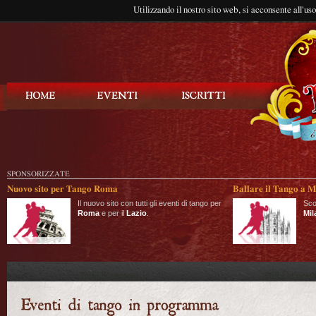
Utilizzando il nostro sito web, si acconsente all'us
Balla Tango
SPONSORIZZATE
Nuovo sito per Tango Roma
Ballare il Tango a M
Il nuovo sito con tutti gli eventi di tango per
Sco
Roma
e per il
Lazio
.
Mil