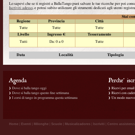
Lo sapevi che se ti registri a BallaTango puoi salvare le tue ricerche per poi con
Iscriviti adesso
, e potrai subito utilizzare gli strumenti dedicati agli utenti registra
Stai con
Regione
Provincia
Città
Tutte
Tutte
Tutte
Livello
Ingresso €
Tesseramento
Tutti
Da: 0 a 0
Tutte
Data
Località
Tipologia
Dove si balla tango oggi
Ricevi per email g
Dove si balla tango questo fine settimana
Ricevi con caden
I corsi di tango in programma questa settimana
Un modo nuovo p
Home
|
Eventi
|
Milonghe
|
Scuole
|
Musicalizadores
|
Iscriviti
|
Centro assistenz