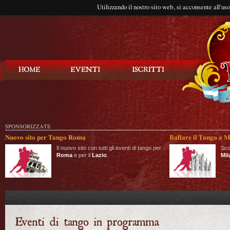
Utilizzando il nostro sito web, si acconsente all'us
Balla Tango
SPONSORIZZATE
Nuovo sito per Tango Roma
Ballare il Tango a M
Il nuovo sito con tutti gli eventi di tango per
Sco
Roma
e per il
Lazio
.
Mil