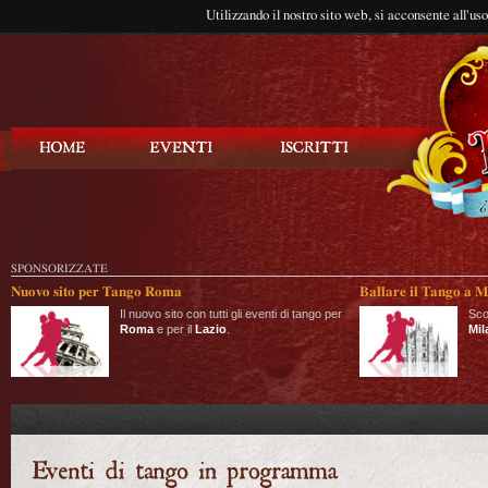
Utilizzando il nostro sito web, si acconsente all'us
Balla Tango
SPONSORIZZATE
Nuovo sito per Tango Roma
Ballare il Tango a M
Il nuovo sito con tutti gli eventi di tango per
Sco
Roma
e per il
Lazio
.
Mil