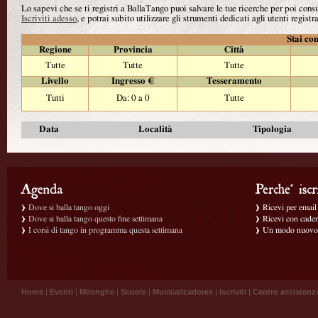
Lo sapevi che se ti registri a BallaTango puoi salvare le tue ricerche per poi con
Iscriviti adesso
, e potrai subito utilizzare gli strumenti dedicati agli utenti registra
Stai con
Regione
Provincia
Città
Tutte
Tutte
Tutte
Livello
Ingresso €
Tesseramento
Tutti
Da: 0 a 0
Tutte
Data
Località
Tipologia
Dove si balla tango oggi
Ricevi per email g
Dove si balla tango questo fine settimana
Ricevi con caden
I corsi di tango in programma questa settimana
Un modo nuovo p
Home
|
Eventi
|
Milonghe
|
Scuole
|
Musicalizadores
|
Iscriviti
|
Centro assistenz