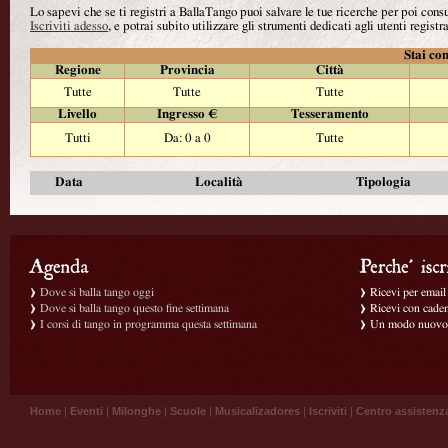
Lo sapevi che se ti registri a BallaTango puoi salvare le tue ricerche per poi con
Iscriviti adesso
, e potrai subito utilizzare gli strumenti dedicati agli utenti registra
Stai con
Regione
Provincia
Città
Tutte
Tutte
Tutte
Livello
Ingresso €
Tesseramento
Tutti
Da: 0 a 0
Tutte
Data
Località
Tipologia
Dove si balla tango oggi
Ricevi per email g
Dove si balla tango questo fine settimana
Ricevi con caden
I corsi di tango in programma questa settimana
Un modo nuovo p
Home
|
Eventi
|
Milonghe
|
Scuole
|
Musicalizadores
|
Iscriviti
|
Centro assistenz