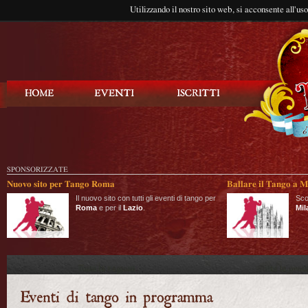
Utilizzando il nostro sito web, si acconsente all'us
Balla Tango
SPONSORIZZATE
Nuovo sito per Tango Roma
Ballare il Tango a M
Il nuovo sito con tutti gli eventi di tango per
Sco
Roma
e per il
Lazio
.
Mil