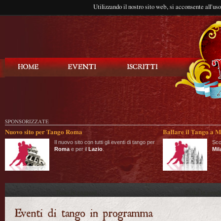
Utilizzando il nostro sito web, si acconsente all'us
Balla Tango
SPONSORIZZATE
Nuovo sito per Tango Roma
Ballare il Tango a M
Il nuovo sito con tutti gli eventi di tango per
Sco
Roma
e per il
Lazio
.
Mil