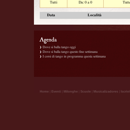
Tutti
Da: 0 a 0
Tutt
Data
Località
Dove si balla tango oggi
Dove si balla tango questo fine settimana
I corsi di tango in programma questa settimana
Home
|
Eventi
|
Milonghe
|
Scuole
|
Musicalizadores
|
Iscrivi