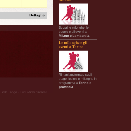
Dettaglio
Scopri le milonghe, le
scuole e gli eventi a
Milano e Lombardia
.
Le milonghe e gli
eventi a Torino
Rimani aggiornato sugli
stage, lezioni e milonghe in
programma a
Torino e
provincia
.
Balla Tango - Tutti i diritti riservati