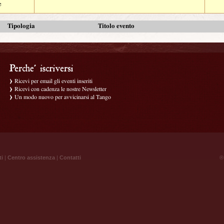
e
Tipologia
Titolo evento
Ricevi per email gli eventi inseriti
Ricevi con cadenza le nostre Newsletter
Un modo nuovo per avvicinarsi al Tango
ti
|
Centro assistenza
|
Contatti
® 