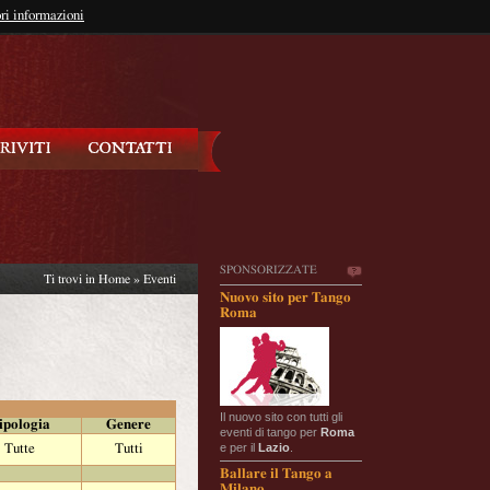
so?
ri informazioni
oppure
Iscriviti
SPONSORIZZATE
Ti trovi in
Home
»
Eventi
Nuovo sito per Tango
Roma
Il nuovo sito con tutti gli
ipologia
Genere
eventi di tango per
Roma
e per il
Lazio
.
Tutte
Tutti
Ballare il Tango a
Milano