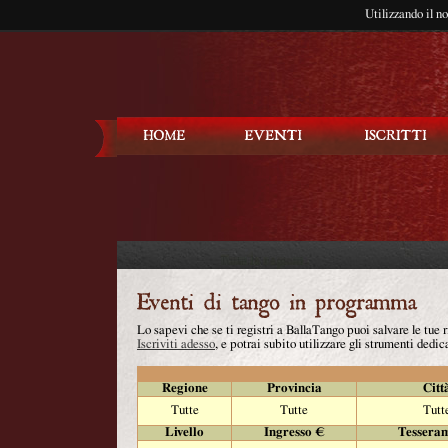
Utilizzando il n
Balla Tango
Lo sapevi che se ti registri a BallaTango puoi salvare le tue
Iscriviti adesso
, e potrai subito utilizzare gli strumenti dedica
Regione
Provincia
Citt
Tutte
Tutte
Tutt
Livello
Ingresso €
Tessera