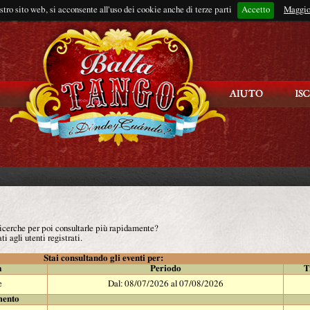
ostro sito web, si acconsente all'uso dei cookie anche di terze parti
Accetto
Rimani connes
Maggio
 ricerche per poi consultarle più rapidamente?
ti agli utenti registrati.
Stai consultando gli eventi per:
à
Periodo
T
e
Dal: 08/07/2026 al 07/08/2026
mento