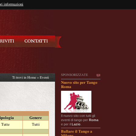
so?
ri informazioni
oppure
Iscriviti
SPONSORIZZATE
Ti trovi in
Home
»
Eventi
Nuovo sito per Tango
Roma
Il nuovo sito con tutti gli
ipologia
Genere
eventi di tango per
Roma
e per il
Lazio
.
Tutte
Tutti
Ballare il Tango a
Milano