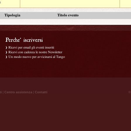
e
Tipologia
Titolo evento
Ricevi per email gli eventi inseriti
Ricevi con cadenza le nostre Newsletter
Un modo nuovo per avvicinarsi al Tango
ti
|
Centro assistenza
|
Contatti
® 