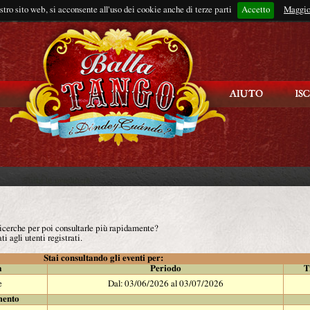
ostro sito web, si acconsente all'uso dei cookie anche di terze parti
Accetto
Rimani connes
Maggio
 ricerche per poi consultarle più rapidamente?
ti agli utenti registrati.
Stai consultando gli eventi per:
à
Periodo
T
e
Dal: 03/06/2026 al 03/07/2026
mento