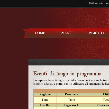
Utilizzando il n
Balla Tango
Lo sapevi che se ti registri a BallaTango puoi salvare le tue
Iscriviti adesso
, e potrai subito utilizzare gli strumenti dedica
Regione
Provincia
Citt
Tutte
Tutte
Tutt
Livello
Ingresso €
Tessera