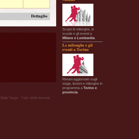
Dettaglio
Scopri le milonghe, le
scuole e gli eventi a
Milano e Lombardia
.
Le milonghe e gli
eventi a Torino
Rimani aggiornato sugli
stage, lezioni e milonghe in
programma a
Torino e
provincia
.
Balla Tango - Tutti i diritti riservati