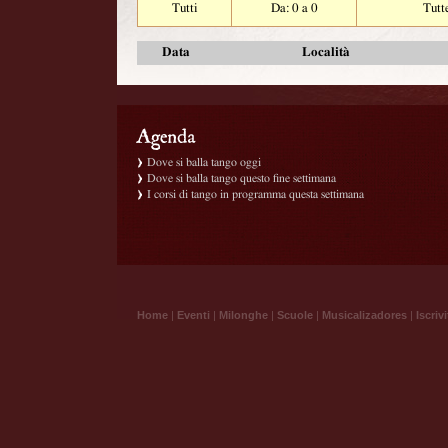
Tutti
Da: 0 a 0
Tutt
Data
Località
Dove si balla tango oggi
Dove si balla tango questo fine settimana
I corsi di tango in programma questa settimana
Home
|
Eventi
|
Milonghe
|
Scuole
|
Musicalizadores
|
Iscrivi