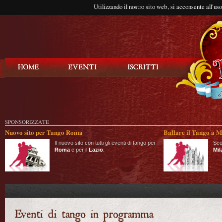
Utilizzando il nostro sito web, si acconsente all'us
Balla Tango
SPONSORIZZATE
Nuovo sito per Tango Roma
Ballare il Tango a M
Il nuovo sito con tutti gli eventi di tango per
Sco
Roma
e per il
Lazio
.
Mil