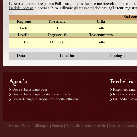
Lo sapevi che se ti registri a BallaTango puoi salvare le tue ricerche per poi con
Iscriviti adesso
, e potrai subito utilizzare gli strumenti dedicati agli utenti registra
Stai con
Regione
Provincia
Città
Tutte
Tutte
Tutte
Livello
Ingresso €
Tesseramento
Tutti
Da: 0 a 0
Tutte
Data
Località
Tipologia
Dove si balla tango oggi
Ricevi per email g
Dove si balla tango questo fine settimana
Ricevi con caden
I corsi di tango in programma questa settimana
Un modo nuovo p
Home
|
Eventi
|
Milonghe
|
Scuole
|
Musicalizadores
|
Iscriviti
|
Centro assistenz