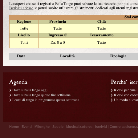
Lo sapevi che se ti registri a BallaTango puoi salvare le tue ricerche per poi con
Iscriviti adesso
, e potrai subito utilizzare gli strumenti dedicati agli utenti registra
Stai con
Regione
Provincia
Città
Tutte
Tutte
Tutte
Livello
Ingresso €
Tesseramento
Tutti
Da: 0 a 0
Tutte
Data
Località
Tipologia
Dove si balla tango oggi
Ricevi per email g
Dove si balla tango questo fine settimana
Ricevi con caden
I corsi di tango in programma questa settimana
Un modo nuovo p
Home
|
Eventi
|
Milonghe
|
Scuole
|
Musicalizadores
|
Iscriviti
|
Centro assistenz