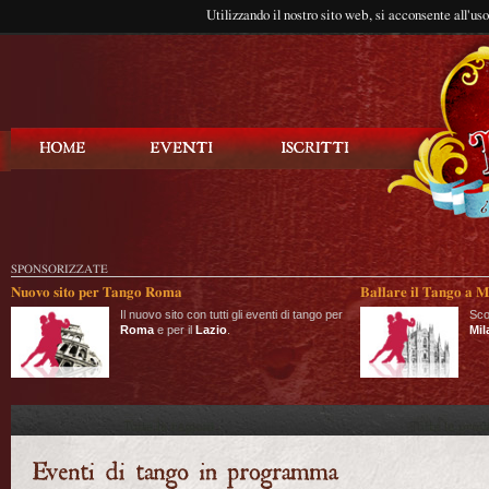
Utilizzando il nostro sito web, si acconsente all'us
Balla Tango
SPONSORIZZATE
Nuovo sito per Tango Roma
Ballare il Tango a M
Il nuovo sito con tutti gli eventi di tango per
Sco
Roma
e per il
Lazio
.
Mil