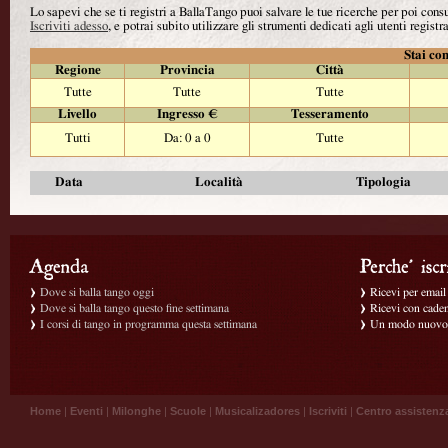
Lo sapevi che se ti registri a BallaTango puoi salvare le tue ricerche per poi con
Iscriviti adesso
, e potrai subito utilizzare gli strumenti dedicati agli utenti registra
Stai con
Regione
Provincia
Città
Tutte
Tutte
Tutte
Livello
Ingresso €
Tesseramento
Tutti
Da: 0 a 0
Tutte
Data
Località
Tipologia
Dove si balla tango oggi
Ricevi per email g
Dove si balla tango questo fine settimana
Ricevi con caden
I corsi di tango in programma questa settimana
Un modo nuovo p
Home
|
Eventi
|
Milonghe
|
Scuole
|
Musicalizadores
|
Iscriviti
|
Centro assistenz