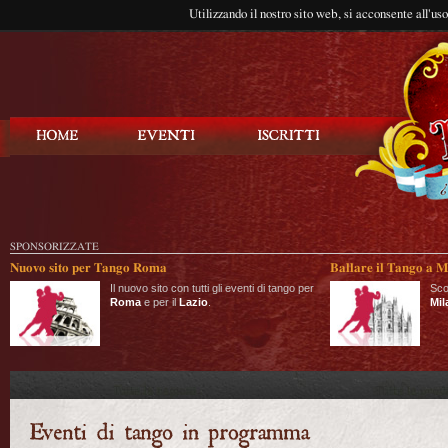
Utilizzando il nostro sito web, si acconsente all'us
Balla Tango
SPONSORIZZATE
Nuovo sito per Tango Roma
Ballare il Tango a M
Il nuovo sito con tutti gli eventi di tango per
Sco
Roma
e per il
Lazio
.
Mil