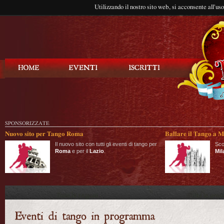
Utilizzando il nostro sito web, si acconsente all'us
Balla Tango
SPONSORIZZATE
Nuovo sito per Tango Roma
Ballare il Tango a M
Il nuovo sito con tutti gli eventi di tango per
Sco
Roma
e per il
Lazio
.
Mil