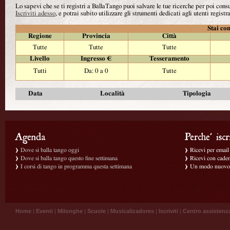
Lo sapevi che se ti registri a BallaTango puoi salvare le tue ricerche per poi con
Iscriviti adesso
, e potrai subito utilizzare gli strumenti dedicati agli utenti registra
Stai con
Regione
Provincia
Città
Tutte
Tutte
Tutte
Livello
Ingresso €
Tesseramento
Tutti
Da: 0 a 0
Tutte
Data
Località
Tipologia
Dove si balla tango oggi
Ricevi per email g
Dove si balla tango questo fine settimana
Ricevi con caden
I corsi di tango in programma questa settimana
Un modo nuovo p
Home
|
Eventi
|
Milonghe
|
Scuole
|
Musicalizadores
|
Iscriviti
|
Centro assistenz