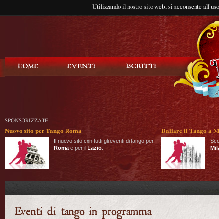
Utilizzando il nostro sito web, si acconsente all'us
Balla Tango
SPONSORIZZATE
Nuovo sito per Tango Roma
Ballare il Tango a M
Il nuovo sito con tutti gli eventi di tango per
Sco
Roma
e per il
Lazio
.
Mil