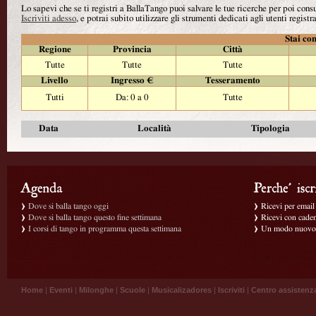
Lo sapevi che se ti registri a BallaTango puoi salvare le tue ricerche per poi con
Iscriviti adesso
, e potrai subito utilizzare gli strumenti dedicati agli utenti registra
Stai con
Regione
Provincia
Città
Tutte
Tutte
Tutte
Livello
Ingresso €
Tesseramento
Tutti
Da: 0 a 0
Tutte
Data
Località
Tipologia
Dove si balla tango oggi
Ricevi per email g
Dove si balla tango questo fine settimana
Ricevi con caden
I corsi di tango in programma questa settimana
Un modo nuovo p
Home
|
Eventi
|
Milonghe
|
Scuole
|
Musicalizadores
|
Iscriviti
|
Centro assistenz