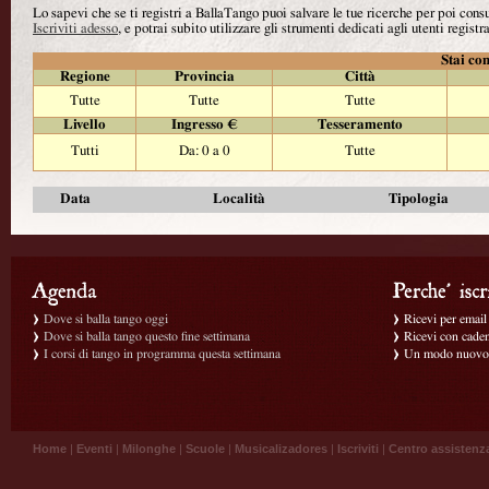
Lo sapevi che se ti registri a BallaTango puoi salvare le tue ricerche per poi con
Iscriviti adesso
, e potrai subito utilizzare gli strumenti dedicati agli utenti registra
Stai con
Regione
Provincia
Città
Tutte
Tutte
Tutte
Livello
Ingresso €
Tesseramento
Tutti
Da: 0 a 0
Tutte
Data
Località
Tipologia
Dove si balla tango oggi
Ricevi per email g
Dove si balla tango questo fine settimana
Ricevi con caden
I corsi di tango in programma questa settimana
Un modo nuovo p
Home
|
Eventi
|
Milonghe
|
Scuole
|
Musicalizadores
|
Iscriviti
|
Centro assistenz