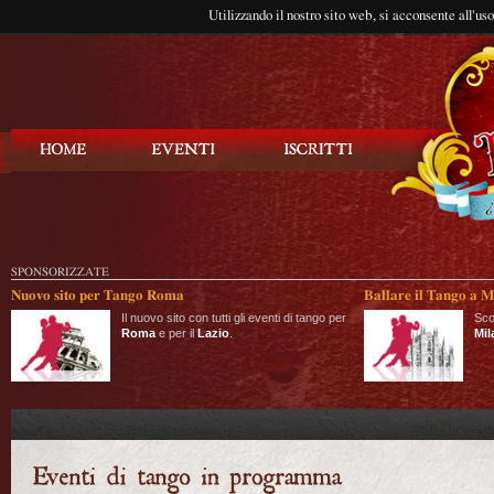
Utilizzando il nostro sito web, si acconsente all'us
Balla Tango
SPONSORIZZATE
Nuovo sito per Tango Roma
Ballare il Tango a M
Il nuovo sito con tutti gli eventi di tango per
Sco
Roma
e per il
Lazio
.
Mil