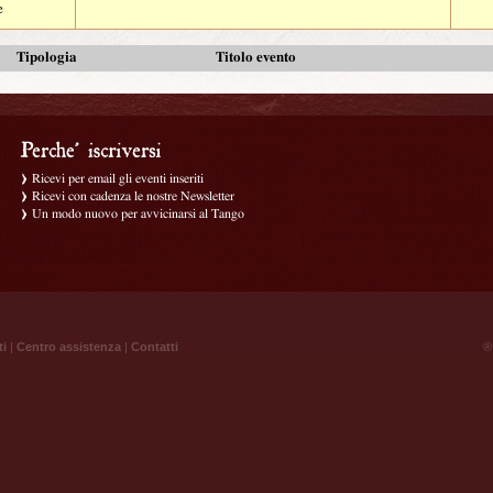
e
Tipologia
Titolo evento
Ricevi per email gli eventi inseriti
Ricevi con cadenza le nostre Newsletter
Un modo nuovo per avvicinarsi al Tango
ti
|
Centro assistenza
|
Contatti
® 