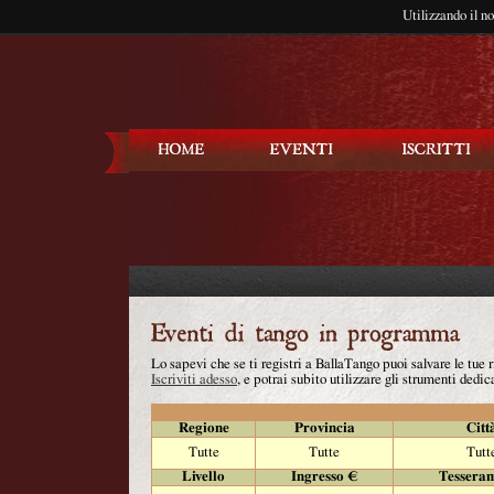
Utilizzando il n
Balla Tango
Lo sapevi che se ti registri a BallaTango puoi salvare le tue
Iscriviti adesso
, e potrai subito utilizzare gli strumenti dedica
Regione
Provincia
Citt
Tutte
Tutte
Tutt
Livello
Ingresso €
Tessera