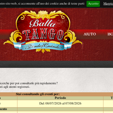
ostro sito web, si acconsente all'uso dei cookie anche di terze parti
Accetto
Rimani connes
Maggio
 ricerche per poi consultarle più rapidamente?
ti agli utenti registrati.
Stai consultando gli eventi per:
à
Periodo
T
e
Dal: 08/07/2026 al 07/08/2026
mento