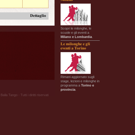
Dettaglio
Scopri le milonghe, le
scuole e gli eventi a
Milano e Lombardia
.
Le milonghe e gli
eventi a Torino
Rimani aggiornato sugli
stage, lezioni e milonghe in
programma a
Torino e
provincia
.
Balla Tango - Tutti i diritti riservati