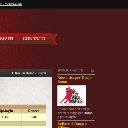
so?
ri informazioni
oppure
Iscriviti
SPONSORIZZATE
Ti trovi in
Home
»
Eventi
Nuovo sito per Tango
Roma
Il nuovo sito con tutti gli
ipologia
Genere
eventi di tango per
Roma
e per il
Lazio
.
Tutte
Tutti
Ballare il Tango a
Milano