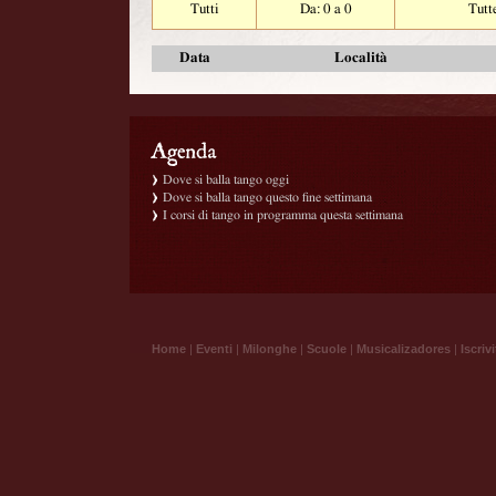
Tutti
Da: 0 a 0
Tutt
Data
Località
Dove si balla tango oggi
Dove si balla tango questo fine settimana
I corsi di tango in programma questa settimana
Home
|
Eventi
|
Milonghe
|
Scuole
|
Musicalizadores
|
Iscrivi