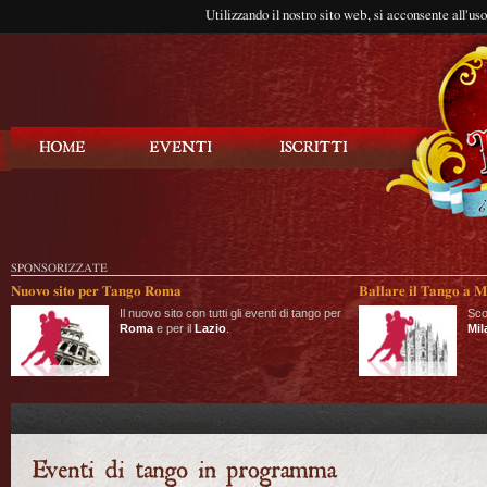
Utilizzando il nostro sito web, si acconsente all'us
Balla Tango
SPONSORIZZATE
Nuovo sito per Tango Roma
Ballare il Tango a M
Il nuovo sito con tutti gli eventi di tango per
Sco
Roma
e per il
Lazio
.
Mil