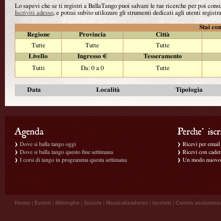
Lo sapevi che se ti registri a BallaTango puoi salvare le tue ricerche per poi con
Iscriviti adesso
, e potrai subito utilizzare gli strumenti dedicati agli utenti registra
Stai con
Regione
Provincia
Città
Tutte
Tutte
Tutte
Livello
Ingresso €
Tesseramento
Tutti
Da: 0 a 0
Tutte
Data
Località
Tipologia
Dove si balla tango oggi
Ricevi per email g
Dove si balla tango questo fine settimana
Ricevi con caden
I corsi di tango in programma questa settimana
Un modo nuovo p
Home
|
Eventi
|
Milonghe
|
Scuole
|
Musicalizadores
|
Iscriviti
|
Centro assistenz