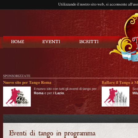
Utilizzando il nostro sito web, si acconsente all'us
Balla Tango
SPONSORIZZATE
Nuovo sito per Tango Roma
Ballare il Tango a M
Il nuovo sito con tutti gli eventi di tango per
Sco
Roma
e per il
Lazio
.
Mil