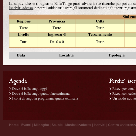
Lo sapevi che se ti registri a BallaTango puoi salvare le tue ricerche per poi con
Iscriviti adesso
, e potrai subito utilizzare gli strumenti dedicati agli utenti registra
Stai con
Regione
Provincia
Città
Tutte
Tutte
Tutte
Livello
Ingresso €
Tesseramento
Tutti
Da: 0 a 0
Tutte
Data
Località
Tipologia
Dove si balla tango oggi
Ricevi per email g
Dove si balla tango questo fine settimana
Ricevi con caden
I corsi di tango in programma questa settimana
Un modo nuovo p
Home
|
Eventi
|
Milonghe
|
Scuole
|
Musicalizadores
|
Iscriviti
|
Centro assistenz