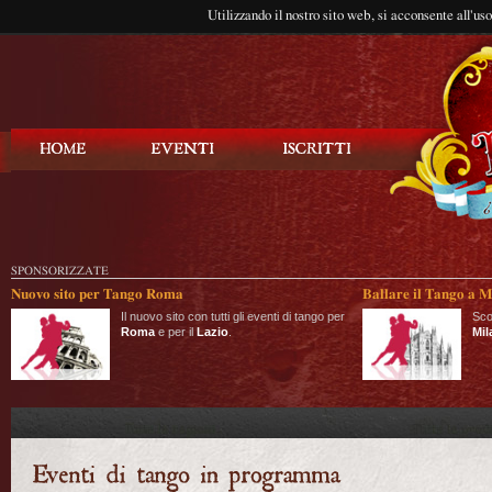
Utilizzando il nostro sito web, si acconsente all'us
Balla Tango
SPONSORIZZATE
Nuovo sito per Tango Roma
Ballare il Tango a M
Il nuovo sito con tutti gli eventi di tango per
Sco
Roma
e per il
Lazio
.
Mil