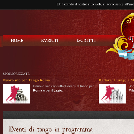
Utilizzando il nostro sito web, si acconsente all'us
Balla Tango
SPONSORIZZATE
Nuovo sito per Tango Roma
Ballare il Tango a M
Il nuovo sito con tutti gli eventi di tango per
Sco
Roma
e per il
Lazio
.
Mil