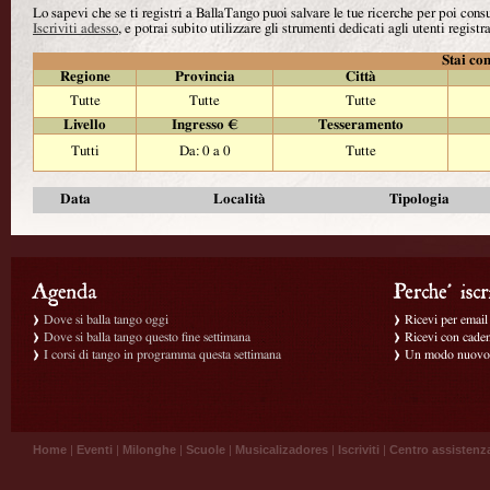
Lo sapevi che se ti registri a BallaTango puoi salvare le tue ricerche per poi con
Iscriviti adesso
, e potrai subito utilizzare gli strumenti dedicati agli utenti registra
Stai con
Regione
Provincia
Città
Tutte
Tutte
Tutte
Livello
Ingresso €
Tesseramento
Tutti
Da: 0 a 0
Tutte
Data
Località
Tipologia
Dove si balla tango oggi
Ricevi per email g
Dove si balla tango questo fine settimana
Ricevi con caden
I corsi di tango in programma questa settimana
Un modo nuovo p
Home
|
Eventi
|
Milonghe
|
Scuole
|
Musicalizadores
|
Iscriviti
|
Centro assistenz