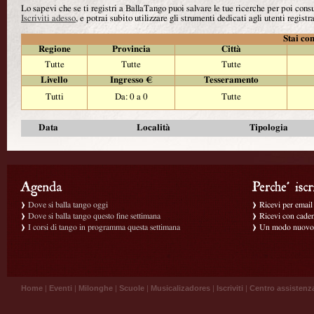
Lo sapevi che se ti registri a BallaTango puoi salvare le tue ricerche per poi con
Iscriviti adesso
, e potrai subito utilizzare gli strumenti dedicati agli utenti registra
Stai con
Regione
Provincia
Città
Tutte
Tutte
Tutte
Livello
Ingresso €
Tesseramento
Tutti
Da: 0 a 0
Tutte
Data
Località
Tipologia
Dove si balla tango oggi
Ricevi per email g
Dove si balla tango questo fine settimana
Ricevi con caden
I corsi di tango in programma questa settimana
Un modo nuovo p
Home
|
Eventi
|
Milonghe
|
Scuole
|
Musicalizadores
|
Iscriviti
|
Centro assistenz