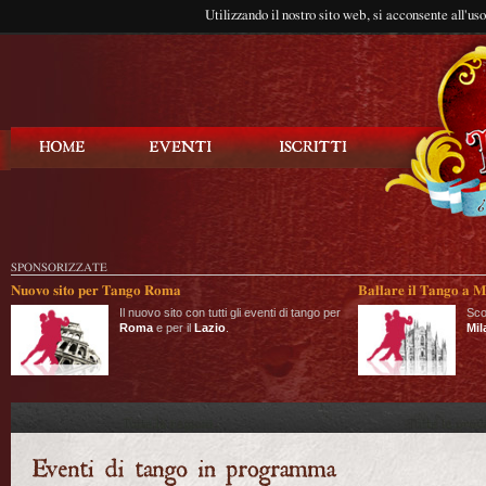
Utilizzando il nostro sito web, si acconsente all'us
Balla Tango
SPONSORIZZATE
Nuovo sito per Tango Roma
Ballare il Tango a M
Il nuovo sito con tutti gli eventi di tango per
Sco
Roma
e per il
Lazio
.
Mil