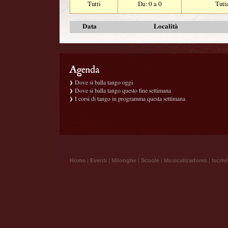
Tutti
Da: 0 a 0
Tutt
Data
Località
Dove si balla tango oggi
Dove si balla tango questo fine settimana
I corsi di tango in programma questa settimana
Home
|
Eventi
|
Milonghe
|
Scuole
|
Musicalizadores
|
Iscrivi