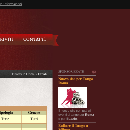
so?
ri informazioni
oppure
Iscriviti
SPONSORIZZATE
Ti trovi in
Home
»
Eventi
Nuovo sito per Tango
Roma
Il nuovo sito con tutti gli
ipologia
Genere
eventi di tango per
Roma
e per il
Lazio
.
Tutte
Tutti
Ballare il Tango a
Milano