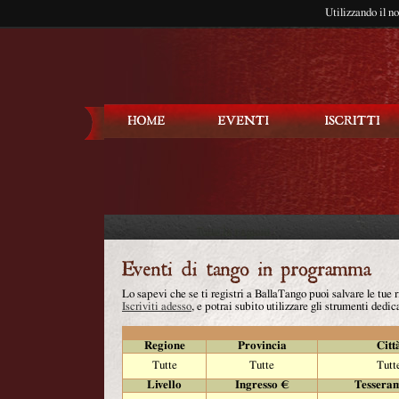
Utilizzando il n
Balla Tango
Lo sapevi che se ti registri a BallaTango puoi salvare le tue
Iscriviti adesso
, e potrai subito utilizzare gli strumenti dedica
Regione
Provincia
Citt
Tutte
Tutte
Tutt
Livello
Ingresso €
Tessera