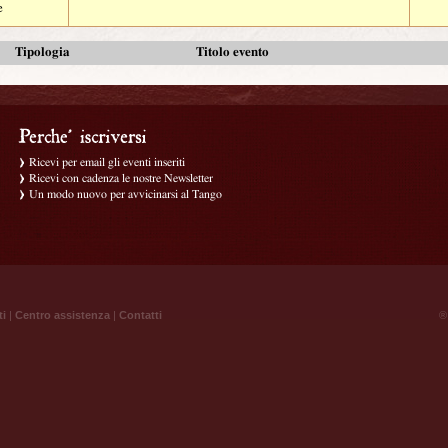
e
Tipologia
Titolo evento
Ricevi per email gli eventi inseriti
Ricevi con cadenza le nostre Newsletter
Un modo nuovo per avvicinarsi al Tango
ti
|
Centro assistenza
|
Contatti
® 