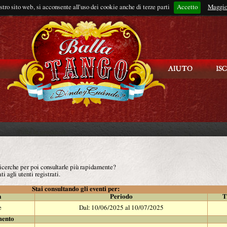
ostro sito web, si acconsente all'uso dei cookie anche di terze parti
Accetto
Rimani connes
Maggio
 ricerche per poi consultarle più rapidamente?
ti agli utenti registrati.
Stai consultando gli eventi per:
à
Periodo
T
e
Dal: 10/06/2025 al 10/07/2025
mento