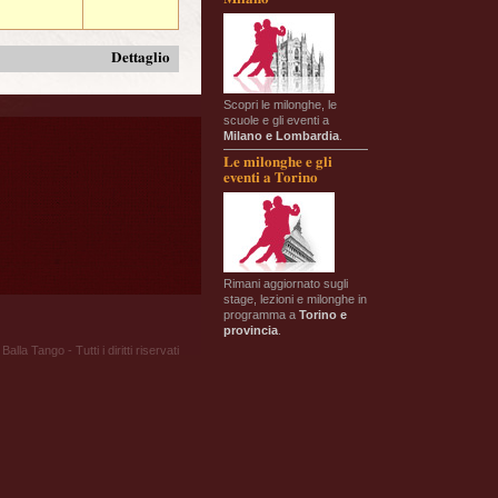
Dettaglio
Scopri le milonghe, le
scuole e gli eventi a
Milano e Lombardia
.
Le milonghe e gli
eventi a Torino
Rimani aggiornato sugli
stage, lezioni e milonghe in
programma a
Torino e
provincia
.
Balla Tango - Tutti i diritti riservati