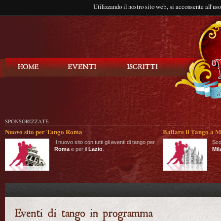
Utilizzando il nostro sito web, si acconsente all'us
Balla Tango
SPONSORIZZATE
Nuovo sito per Tango Roma
Ballare il Tango a M
Il nuovo sito con tutti gli eventi di tango per
Sco
Roma
e per il
Lazio
.
Mil