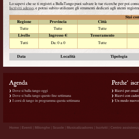
Lo sapevi che se ti registri a BallaTango puoi salvare le tue ricerche per poi con
Iscriviti adesso
, e potrai subito utilizzare gli strumenti dedicati agli utenti registra
Stai con
Regione
Provincia
Città
Tutte
Tutte
Tutte
Livello
Ingresso €
Tesseramento
Tutti
Da: 0 a 0
Tutte
Data
Località
Tipologia
Dove si balla tango oggi
Ricevi per email g
Dove si balla tango questo fine settimana
Ricevi con caden
I corsi di tango in programma questa settimana
Un modo nuovo p
Home
|
Eventi
|
Milonghe
|
Scuole
|
Musicalizadores
|
Iscriviti
|
Centro assistenz