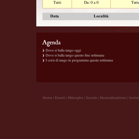
Tutti
Da: 0 a 0
Tutt
Data
Località
Dove si balla tango oggi
Dove si balla tango questo fine settimana
I corsi di tango in programma questa settimana
Home
|
Eventi
|
Milonghe
|
Scuole
|
Musicalizadores
|
Iscrivi