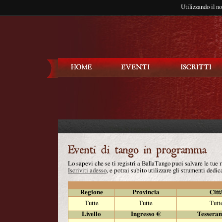
Utilizzando il n
Balla Tango
Lo sapevi che se ti registri a BallaTango puoi salvare le tue
Iscriviti adesso
, e potrai subito utilizzare gli strumenti dedica
Regione
Provincia
Citt
Tutte
Tutte
Tutt
Livello
Ingresso €
Tessera