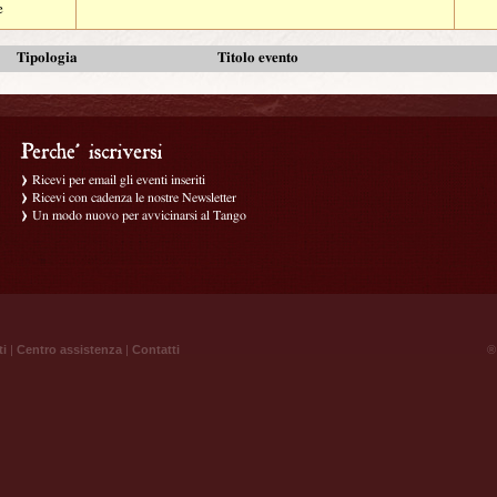
e
Tipologia
Titolo evento
Ricevi per email gli eventi inseriti
Ricevi con cadenza le nostre Newsletter
Un modo nuovo per avvicinarsi al Tango
ti
|
Centro assistenza
|
Contatti
® 