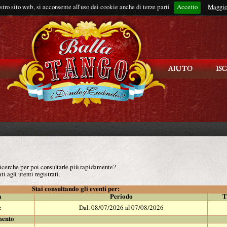
ostro sito web, si acconsente all'uso dei cookie anche di terze parti
Accetto
Rimani connes
Maggio
 ricerche per poi consultarle più rapidamente?
ti agli utenti registrati.
Stai consultando gli eventi per:
à
Periodo
T
e
Dal: 08/07/2026 al 07/08/2026
mento