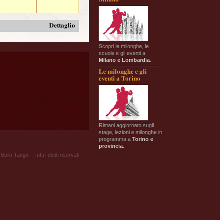
Dettaglio
Scopri le milonghe, le
scuole e gli eventi a
Milano e Lombardia
.
Le milonghe e gli
eventi a Torino
Rimani aggiornato sugli
stage, lezioni e milonghe in
programma a
Torino e
provincia
.
Balla Tango - Tutti i diritti riservati