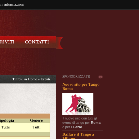
so?
ri informazioni
oppure
Iscriviti
SPONSORIZZATE
Ti trovi in
Home
»
Eventi
Nuovo sito per Tango
Roma
Il nuovo sito con tutti gli
ipologia
Genere
eventi di tango per
Roma
e per il
Lazio
.
Tutte
Tutti
Ballare il Tango a
Milano