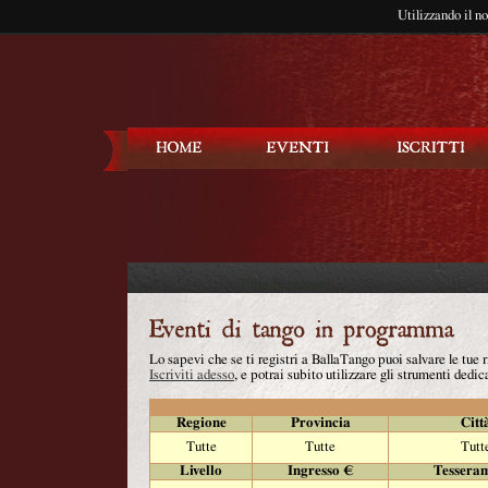
Utilizzando il n
Balla Tango
Lo sapevi che se ti registri a BallaTango puoi salvare le tue
Iscriviti adesso
, e potrai subito utilizzare gli strumenti dedica
Regione
Provincia
Citt
Tutte
Tutte
Tutt
Livello
Ingresso €
Tessera