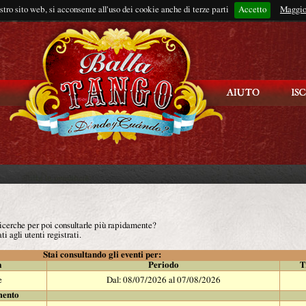
ostro sito web, si acconsente all'uso dei cookie anche di terze parti
Accetto
Rimani connes
Maggio
 ricerche per poi consultarle più rapidamente?
ti agli utenti registrati.
Stai consultando gli eventi per:
à
Periodo
T
e
Dal: 08/07/2026 al 07/08/2026
mento