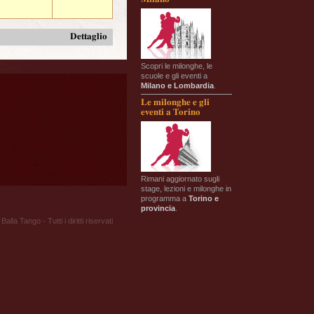
Dettaglio
Scopri le milonghe, le
scuole e gli eventi a
Milano e Lombardia
.
Le milonghe e gli
eventi a Torino
Rimani aggiornato sugli
stage, lezioni e milonghe in
programma a
Torino e
provincia
.
Balla Tango - Tutti i diritti riservati