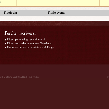
e
Tipologia
Titolo evento
Ricevi per email gli eventi inseriti
Ricevi con cadenza le nostre Newsletter
Un modo nuovo per avvicinarsi al Tango
ti
|
Centro assistenza
|
Contatti
® 