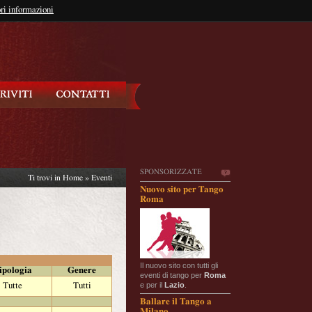
so?
ri informazioni
oppure
Iscriviti
SPONSORIZZATE
Ti trovi in
Home
»
Eventi
Nuovo sito per Tango
Roma
Il nuovo sito con tutti gli
ipologia
Genere
eventi di tango per
Roma
e per il
Lazio
.
Tutte
Tutti
Ballare il Tango a
Milano