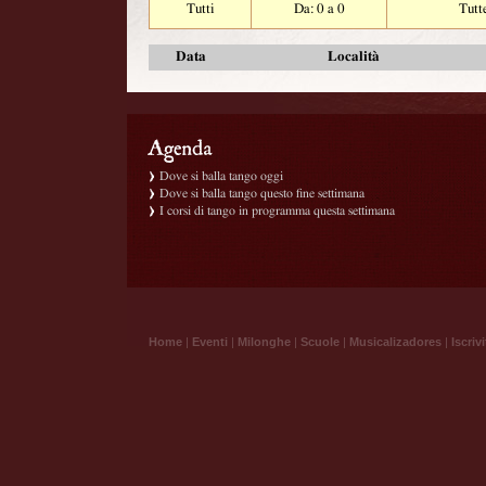
Tutti
Da: 0 a 0
Tutt
Data
Località
Dove si balla tango oggi
Dove si balla tango questo fine settimana
I corsi di tango in programma questa settimana
Home
|
Eventi
|
Milonghe
|
Scuole
|
Musicalizadores
|
Iscrivi