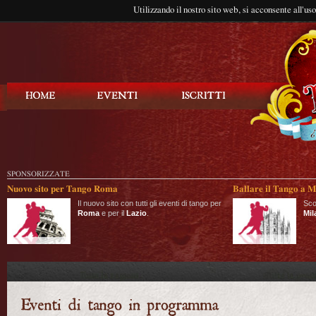
Utilizzando il nostro sito web, si acconsente all'us
Balla Tango
SPONSORIZZATE
Nuovo sito per Tango Roma
Ballare il Tango a M
Il nuovo sito con tutti gli eventi di tango per
Sco
Roma
e per il
Lazio
.
Mil