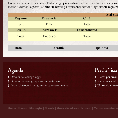
Lo sapevi che se ti registri a BallaTango puoi salvare le tue ricerche per poi con
Iscriviti adesso
, e potrai subito utilizzare gli strumenti dedicati agli utenti registra
Stai con
Regione
Provincia
Città
Tutte
Tutte
Tutte
Livello
Ingresso €
Tesseramento
Tutti
Da: 0 a 0
Tutte
Data
Località
Tipologia
Dove si balla tango oggi
Ricevi per email g
Dove si balla tango questo fine settimana
Ricevi con caden
I corsi di tango in programma questa settimana
Un modo nuovo p
Home
|
Eventi
|
Milonghe
|
Scuole
|
Musicalizadores
|
Iscriviti
|
Centro assistenz