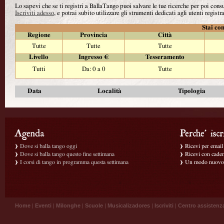
Lo sapevi che se ti registri a BallaTango puoi salvare le tue ricerche per poi con
Iscriviti adesso
, e potrai subito utilizzare gli strumenti dedicati agli utenti registra
Stai con
Regione
Provincia
Città
Tutte
Tutte
Tutte
Livello
Ingresso €
Tesseramento
Tutti
Da: 0 a 0
Tutte
Data
Località
Tipologia
Dove si balla tango oggi
Ricevi per email g
Dove si balla tango questo fine settimana
Ricevi con caden
I corsi di tango in programma questa settimana
Un modo nuovo p
Home
|
Eventi
|
Milonghe
|
Scuole
|
Musicalizadores
|
Iscriviti
|
Centro assistenz