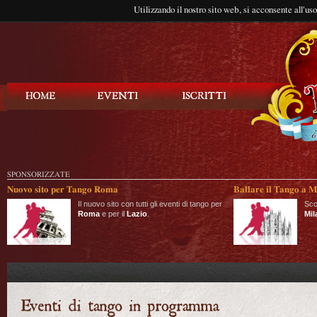
Utilizzando il nostro sito web, si acconsente all'us
Balla Tango
SPONSORIZZATE
Nuovo sito per Tango Roma
Ballare il Tango a M
Il nuovo sito con tutti gli eventi di tango per
Sco
Roma
e per il
Lazio
.
Mil