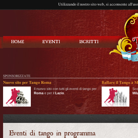
Utilizzando il nostro sito web, si acconsente all'us
Balla Tango
SPONSORIZZATE
Nuovo sito per Tango Roma
Ballare il Tango a M
Il nuovo sito con tutti gli eventi di tango per
Sco
Roma
e per il
Lazio
.
Mil