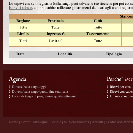
Lo sapevi che se ti registri a BallaTango puoi salvare le tue ricerche per poi con
Iscriviti adesso
, e potrai subito utilizzare gli strumenti dedicati agli utenti registra
Stai con
Regione
Provincia
Città
Tutte
Tutte
Tutte
Livello
Ingresso €
Tesseramento
Tutti
Da: 0 a 0
Tutte
Data
Località
Tipologia
Dove si balla tango oggi
Ricevi per email g
Dove si balla tango questo fine settimana
Ricevi con caden
I corsi di tango in programma questa settimana
Un modo nuovo p
Home
|
Eventi
|
Milonghe
|
Scuole
|
Musicalizadores
|
Iscriviti
|
Centro assistenz