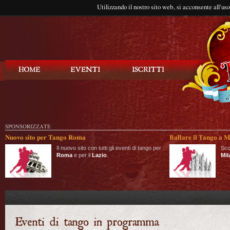
Utilizzando il nostro sito web, si acconsente all'us
Balla Tango
SPONSORIZZATE
Nuovo sito per Tango Roma
Ballare il Tango a M
Il nuovo sito con tutti gli eventi di tango per
Sco
Roma
e per il
Lazio
.
Mil