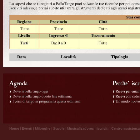
Lo sapevi che se ti registri a BallaTango puoi salvare le tue ricerche per poi con
Iscriviti adesso
, e potrai subito utilizzare gli strumenti dedicati agli utenti registra
Stai con
Regione
Provincia
Città
Tutte
Tutte
Tutte
Livello
Ingresso €
Tesseramento
Tutti
Da: 0 a 0
Tutte
Data
Località
Tipologia
Dove si balla tango oggi
Ricevi per email g
Dove si balla tango questo fine settimana
Ricevi con caden
I corsi di tango in programma questa settimana
Un modo nuovo p
Home
|
Eventi
|
Milonghe
|
Scuole
|
Musicalizadores
|
Iscriviti
|
Centro assistenz