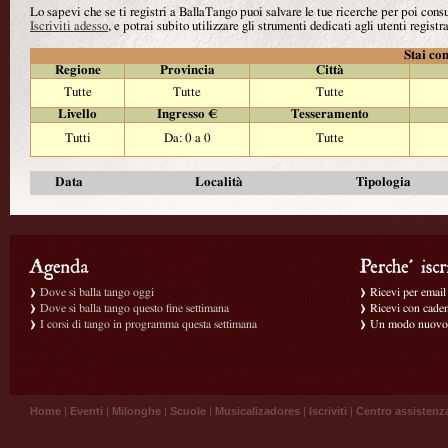
Lo sapevi che se ti registri a BallaTango puoi salvare le tue ricerche per poi con
Iscriviti adesso
, e potrai subito utilizzare gli strumenti dedicati agli utenti registra
Stai con
Regione
Provincia
Città
Tutte
Tutte
Tutte
Livello
Ingresso €
Tesseramento
Tutti
Da: 0 a 0
Tutte
Data
Località
Tipologia
Dove si balla tango oggi
Ricevi per email g
Dove si balla tango questo fine settimana
Ricevi con caden
I corsi di tango in programma questa settimana
Un modo nuovo p
Home
|
Eventi
|
Milonghe
|
Scuole
|
Musicalizadores
|
Iscriviti
|
Centro assistenz