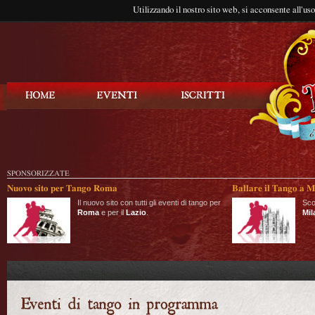
Utilizzando il nostro sito web, si acconsente all'us
Balla Tango
SPONSORIZZATE
Nuovo sito per Tango Roma
Ballare il Tango a M
Il nuovo sito con tutti gli eventi di tango per
Sco
Roma
e per il
Lazio
.
Mil