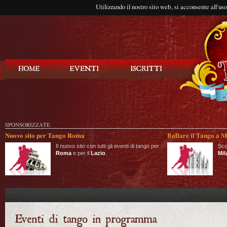
Utilizzando il nostro sito web, si acconsente all'us
Balla Tango
SPONSORIZZATE
Nuovo sito per Tango Roma
Ballare il Tango a M
Il nuovo sito con tutti gli eventi di tango per
Sco
Roma
e per il
Lazio
.
Mil