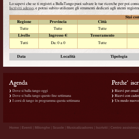
Lo sapevi che se ti registri a BallaTango puoi salvare le tue ricerche per poi con
Iscriviti adesso
, e potrai subito utilizzare gli strumenti dedicati agli utenti registra
Stai con
Regione
Provincia
Città
Tutte
Tutte
Tutte
Livello
Ingresso €
Tesseramento
Tutti
Da: 0 a 0
Tutte
Data
Località
Tipologia
Dove si balla tango oggi
Ricevi per email g
Dove si balla tango questo fine settimana
Ricevi con caden
I corsi di tango in programma questa settimana
Un modo nuovo p
Home
|
Eventi
|
Milonghe
|
Scuole
|
Musicalizadores
|
Iscriviti
|
Centro assistenz