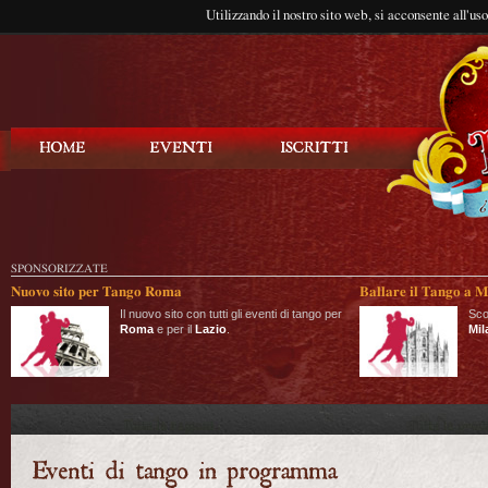
Utilizzando il nostro sito web, si acconsente all'us
Balla Tango
SPONSORIZZATE
Nuovo sito per Tango Roma
Ballare il Tango a M
Il nuovo sito con tutti gli eventi di tango per
Sco
Roma
e per il
Lazio
.
Mil