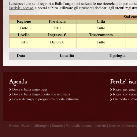
Lo sapevi che se ti registri a BallaTango puoi salvare le tue ricerche per poi con
Iscriviti adesso
, e potrai subito utilizzare gli strumenti dedicati agli utenti registra
Stai con
Regione
Provincia
Città
Tutte
Tutte
Tutte
Livello
Ingresso €
Tesseramento
Tutti
Da: 0 a 0
Tutte
Data
Località
Tipologia
Dove si balla tango oggi
Ricevi per email g
Dove si balla tango questo fine settimana
Ricevi con caden
I corsi di tango in programma questa settimana
Un modo nuovo p
Home
|
Eventi
|
Milonghe
|
Scuole
|
Musicalizadores
|
Iscriviti
|
Centro assistenz