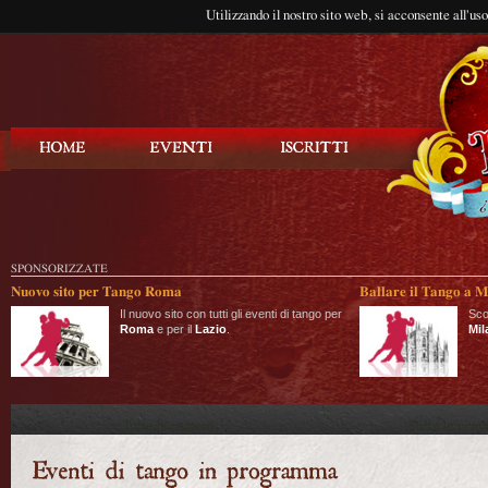
Utilizzando il nostro sito web, si acconsente all'us
Balla Tango
SPONSORIZZATE
Nuovo sito per Tango Roma
Ballare il Tango a M
Il nuovo sito con tutti gli eventi di tango per
Sco
Roma
e per il
Lazio
.
Mil