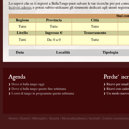
Lo sapevi che se ti registri a BallaTango puoi salvare le tue ricerche per poi con
Iscriviti adesso
, e potrai subito utilizzare gli strumenti dedicati agli utenti registra
Stai con
Regione
Provincia
Città
Tutte
Tutte
Tutte
Livello
Ingresso €
Tesseramento
Tutti
Da: 0 a 0
Tutte
Data
Località
Tipologia
Dove si balla tango oggi
Ricevi per email g
Dove si balla tango questo fine settimana
Ricevi con caden
I corsi di tango in programma questa settimana
Un modo nuovo p
Home
|
Eventi
|
Milonghe
|
Scuole
|
Musicalizadores
|
Iscriviti
|
Centro assistenz