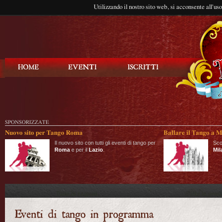
Utilizzando il nostro sito web, si acconsente all'us
Balla Tango
SPONSORIZZATE
Nuovo sito per Tango Roma
Ballare il Tango a M
Il nuovo sito con tutti gli eventi di tango per
Sco
Roma
e per il
Lazio
.
Mil