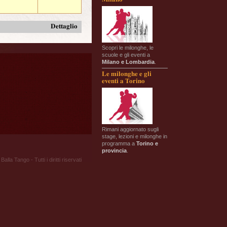
Dettaglio
Scopri le milonghe, le
scuole e gli eventi a
Milano e Lombardia
.
Le milonghe e gli
eventi a Torino
Rimani aggiornato sugli
stage, lezioni e milonghe in
programma a
Torino e
provincia
.
Balla Tango - Tutti i diritti riservati