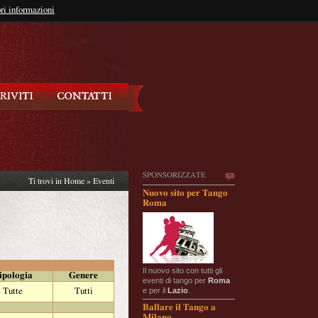
so?
ri informazioni
oppure
Iscriviti
SPONSORIZZATE
Ti trovi in
Home
»
Eventi
Nuovo sito per Tango
Roma
Il nuovo sito con tutti gli
ipologia
Genere
eventi di tango per
Roma
e per il
Lazio
.
Tutte
Tutti
Ballare il Tango a
Milano