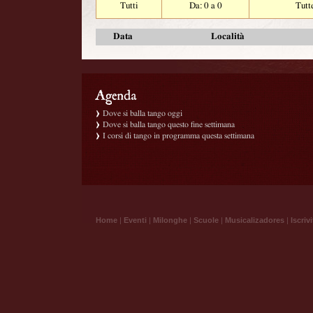
Tutti
Da: 0 a 0
Tutt
Data
Località
Dove si balla tango oggi
Dove si balla tango questo fine settimana
I corsi di tango in programma questa settimana
Home
|
Eventi
|
Milonghe
|
Scuole
|
Musicalizadores
|
Iscrivi