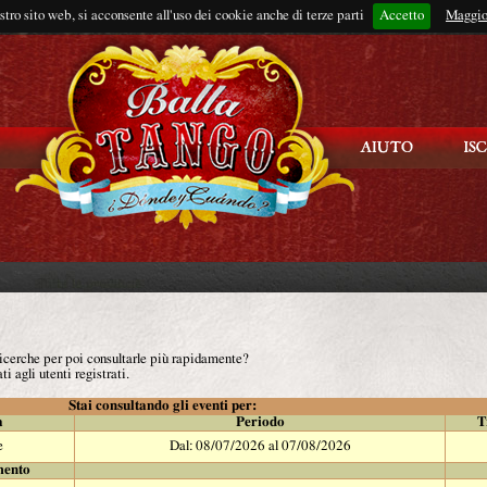
ostro sito web, si acconsente all'uso dei cookie anche di terze parti
Accetto
Rimani connes
Maggio
 ricerche per poi consultarle più rapidamente?
ti agli utenti registrati.
Stai consultando gli eventi per:
à
Periodo
T
e
Dal: 08/07/2026 al 07/08/2026
mento