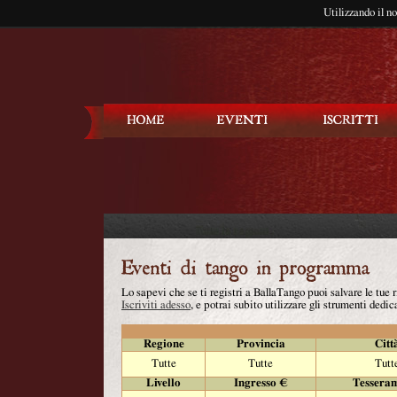
Utilizzando il n
Balla Tango
Lo sapevi che se ti registri a BallaTango puoi salvare le tue
Iscriviti adesso
, e potrai subito utilizzare gli strumenti dedica
Regione
Provincia
Citt
Tutte
Tutte
Tutt
Livello
Ingresso €
Tessera