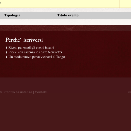
e
Tipologia
Titolo evento
Ricevi per email gli eventi inseriti
Ricevi con cadenza le nostre Newsletter
Un modo nuovo per avvicinarsi al Tango
ti
|
Centro assistenza
|
Contatti
® 