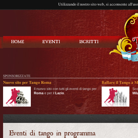
Utilizzando il nostro sito web, si acconsente all'us
Balla Tango
SPONSORIZZATE
Nuovo sito per Tango Roma
Ballare il Tango a M
Il nuovo sito con tutti gli eventi di tango per
Sco
Roma
e per il
Lazio
.
Mil