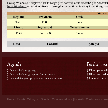
Lo sapevi che se ti registri a BallaTango puoi salvare le tue ricerche per poi con
Iscriviti adesso
, e potrai subito utilizzare gli strumenti dedicati agli utenti registra
Stai con
Regione
Provincia
Città
Tutte
Tutte
Tutte
Livello
Ingresso €
Tesseramento
Tutti
Da: 0 a 0
Tutte
Data
Località
Tipologia
Dove si balla tango oggi
Ricevi per email g
Dove si balla tango questo fine settimana
Ricevi con caden
I corsi di tango in programma questa settimana
Un modo nuovo p
Home
|
Eventi
|
Milonghe
|
Scuole
|
Musicalizadores
|
Iscriviti
|
Centro assistenz