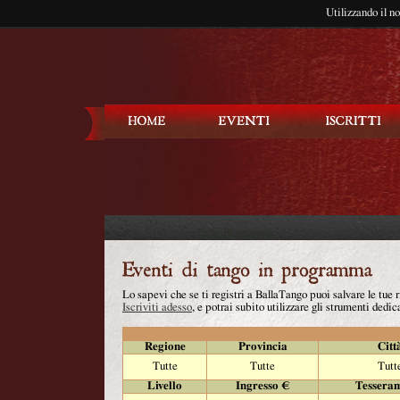
Utilizzando il n
Balla Tango
Lo sapevi che se ti registri a BallaTango puoi salvare le tue
Iscriviti adesso
, e potrai subito utilizzare gli strumenti dedica
Regione
Provincia
Citt
Tutte
Tutte
Tutt
Livello
Ingresso €
Tessera