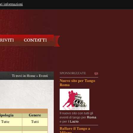
so?
ri informazioni
oppure
Iscriviti
SPONSORIZZATE
Ti trovi in
Home
»
Eventi
Nuovo sito per Tango
Roma
Il nuovo sito con tutti gli
ipologia
Genere
eventi di tango per
Roma
e per il
Lazio
.
Tutte
Tutti
Ballare il Tango a
Milano