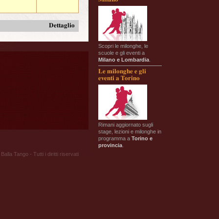
Dettaglio
Scopri le milonghe, le
scuole e gli eventi a
Milano e Lombardia
.
Le milonghe e gli
eventi a Torino
Rimani aggiornato sugli
stage, lezioni e milonghe in
programma a
Torino e
provincia
.
Balla Tango - Tutti i diritti riservati