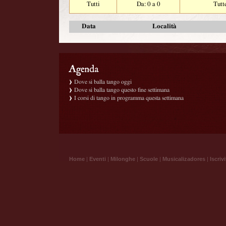
Tutti
Da: 0 a 0
Tutt
Data
Località
Dove si balla tango oggi
Dove si balla tango questo fine settimana
I corsi di tango in programma questa settimana
Home
|
Eventi
|
Milonghe
|
Scuole
|
Musicalizadores
|
Iscrivi