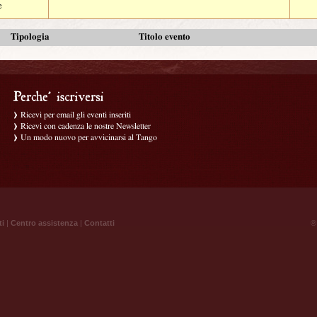
e
Tipologia
Titolo evento
Ricevi per email gli eventi inseriti
Ricevi con cadenza le nostre Newsletter
Un modo nuovo per avvicinarsi al Tango
ti
|
Centro assistenza
|
Contatti
® 