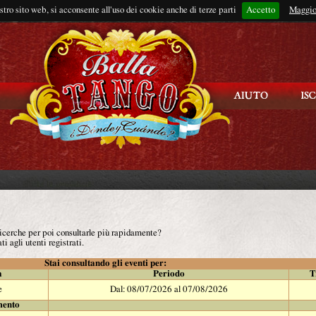
ostro sito web, si acconsente all'uso dei cookie anche di terze parti
Accetto
Rimani connes
Maggio
 ricerche per poi consultarle più rapidamente?
ti agli utenti registrati.
Stai consultando gli eventi per:
à
Periodo
T
e
Dal: 08/07/2026 al 07/08/2026
mento