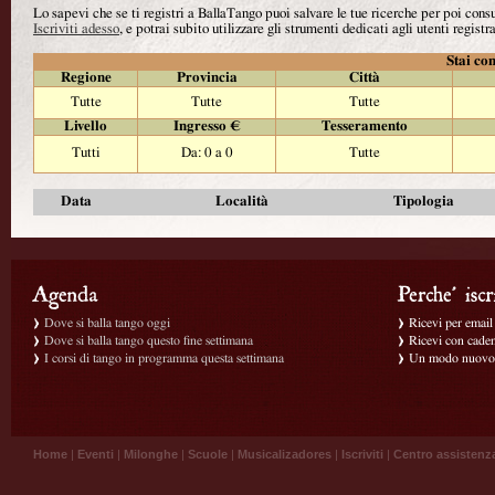
Lo sapevi che se ti registri a BallaTango puoi salvare le tue ricerche per poi con
Iscriviti adesso
, e potrai subito utilizzare gli strumenti dedicati agli utenti registra
Stai con
Regione
Provincia
Città
Tutte
Tutte
Tutte
Livello
Ingresso €
Tesseramento
Tutti
Da: 0 a 0
Tutte
Data
Località
Tipologia
Dove si balla tango oggi
Ricevi per email g
Dove si balla tango questo fine settimana
Ricevi con caden
I corsi di tango in programma questa settimana
Un modo nuovo p
Home
|
Eventi
|
Milonghe
|
Scuole
|
Musicalizadores
|
Iscriviti
|
Centro assistenz