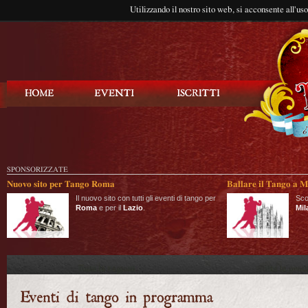
Utilizzando il nostro sito web, si acconsente all'us
Balla Tango
SPONSORIZZATE
Nuovo sito per Tango Roma
Ballare il Tango a M
Il nuovo sito con tutti gli eventi di tango per
Sco
Roma
e per il
Lazio
.
Mil