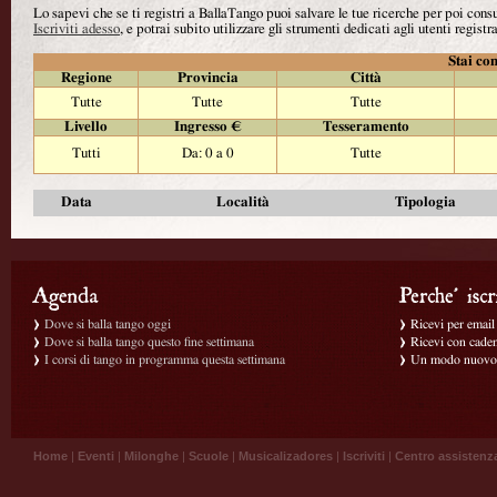
Lo sapevi che se ti registri a BallaTango puoi salvare le tue ricerche per poi con
Iscriviti adesso
, e potrai subito utilizzare gli strumenti dedicati agli utenti registra
Stai con
Regione
Provincia
Città
Tutte
Tutte
Tutte
Livello
Ingresso €
Tesseramento
Tutti
Da: 0 a 0
Tutte
Data
Località
Tipologia
Dove si balla tango oggi
Ricevi per email g
Dove si balla tango questo fine settimana
Ricevi con caden
I corsi di tango in programma questa settimana
Un modo nuovo p
Home
|
Eventi
|
Milonghe
|
Scuole
|
Musicalizadores
|
Iscriviti
|
Centro assistenz