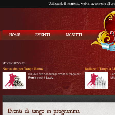
Utilizzando il nostro sito web, si acconsente all'us
Balla Tango
SPONSORIZZATE
Nuovo sito per Tango Roma
Ballare il Tango a M
Il nuovo sito con tutti gli eventi di tango per
Sco
Roma
e per il
Lazio
.
Mil