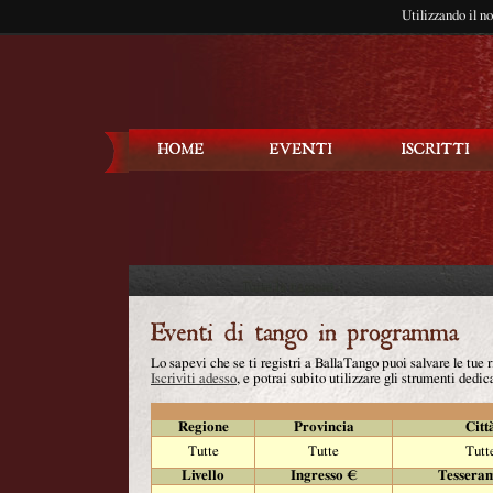
Utilizzando il n
Balla Tango
Lo sapevi che se ti registri a BallaTango puoi salvare le tue
Iscriviti adesso
, e potrai subito utilizzare gli strumenti dedica
Regione
Provincia
Citt
Tutte
Tutte
Tutt
Livello
Ingresso €
Tessera