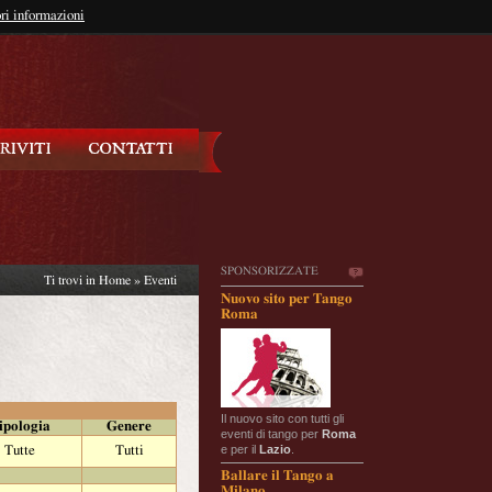
so?
ri informazioni
oppure
Iscriviti
SPONSORIZZATE
Ti trovi in
Home
»
Eventi
Nuovo sito per Tango
Roma
Il nuovo sito con tutti gli
ipologia
Genere
eventi di tango per
Roma
e per il
Lazio
.
Tutte
Tutti
Ballare il Tango a
Milano