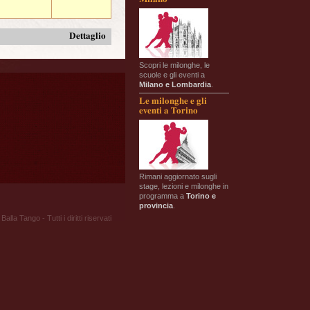
Dettaglio
Scopri le milonghe, le
scuole e gli eventi a
Milano e Lombardia
.
Le milonghe e gli
eventi a Torino
Rimani aggiornato sugli
stage, lezioni e milonghe in
programma a
Torino e
provincia
.
Balla Tango - Tutti i diritti riservati