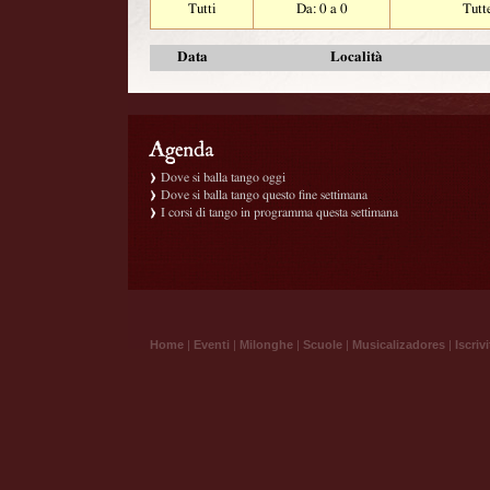
Tutti
Da: 0 a 0
Tutt
Data
Località
Dove si balla tango oggi
Dove si balla tango questo fine settimana
I corsi di tango in programma questa settimana
Home
|
Eventi
|
Milonghe
|
Scuole
|
Musicalizadores
|
Iscrivi