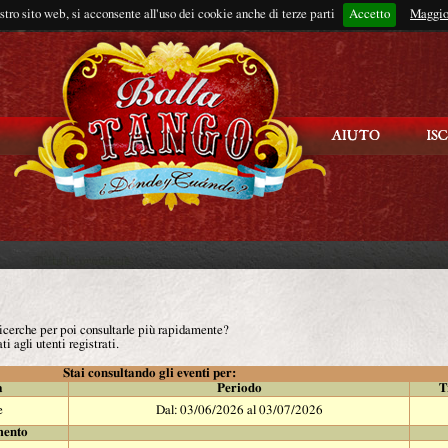
ostro sito web, si acconsente all'uso dei cookie anche di terze parti
Accetto
Rimani connes
Maggio
 ricerche per poi consultarle più rapidamente?
ti agli utenti registrati.
Stai consultando gli eventi per:
à
Periodo
T
e
Dal: 03/06/2026 al 03/07/2026
mento