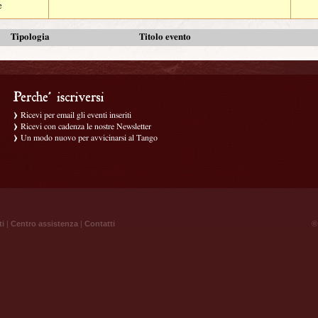
e
Tipologia
Titolo evento
Ricevi per email gli eventi inseriti
Ricevi con cadenza le nostre Newsletter
Un modo nuovo per avvicinarsi al Tango
ti
|
Centro assistenza
|
Contatti
® 