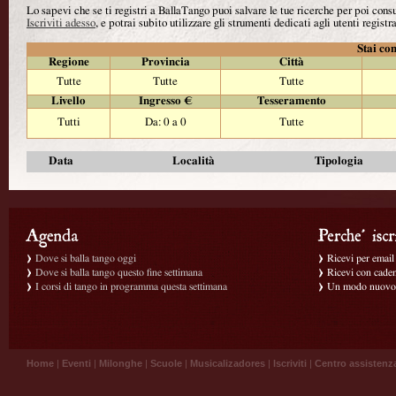
Lo sapevi che se ti registri a BallaTango puoi salvare le tue ricerche per poi con
Iscriviti adesso
, e potrai subito utilizzare gli strumenti dedicati agli utenti registra
Stai con
Regione
Provincia
Città
Tutte
Tutte
Tutte
Livello
Ingresso €
Tesseramento
Tutti
Da: 0 a 0
Tutte
Data
Località
Tipologia
Dove si balla tango oggi
Ricevi per email g
Dove si balla tango questo fine settimana
Ricevi con caden
I corsi di tango in programma questa settimana
Un modo nuovo p
Home
|
Eventi
|
Milonghe
|
Scuole
|
Musicalizadores
|
Iscriviti
|
Centro assistenz