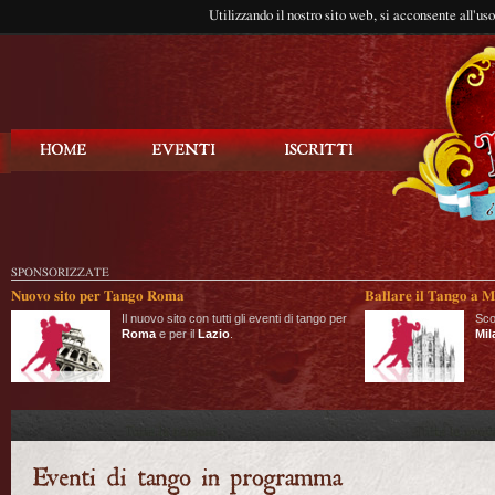
Utilizzando il nostro sito web, si acconsente all'us
Balla Tango
SPONSORIZZATE
Nuovo sito per Tango Roma
Ballare il Tango a M
Il nuovo sito con tutti gli eventi di tango per
Sco
Roma
e per il
Lazio
.
Mil