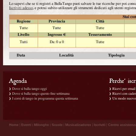
Lo sapevi che se ti registri a BallaTango puoi salvare le tue ricerche per poi con
Iscriviti adesso
, e potrai subito utilizzare gli strumenti dedicati agli utenti registra
Stai con
Regione
Provincia
Città
Tutte
Tutte
Tutte
Livello
Ingresso €
Tesseramento
Tutti
Da: 0 a 0
Tutte
Data
Località
Tipologia
Dove si balla tango oggi
Ricevi per email g
Dove si balla tango questo fine settimana
Ricevi con caden
I corsi di tango in programma questa settimana
Un modo nuovo p
Home
|
Eventi
|
Milonghe
|
Scuole
|
Musicalizadores
|
Iscriviti
|
Centro assistenz