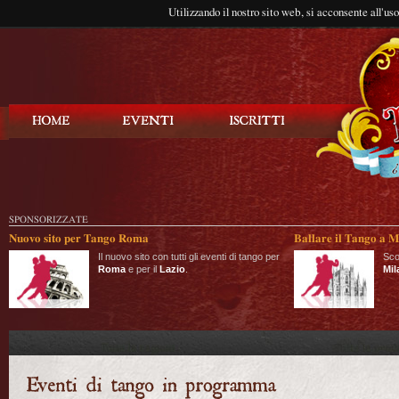
Utilizzando il nostro sito web, si acconsente all'us
Balla Tango
SPONSORIZZATE
Nuovo sito per Tango Roma
Ballare il Tango a M
Il nuovo sito con tutti gli eventi di tango per
Sco
Roma
e per il
Lazio
.
Mil