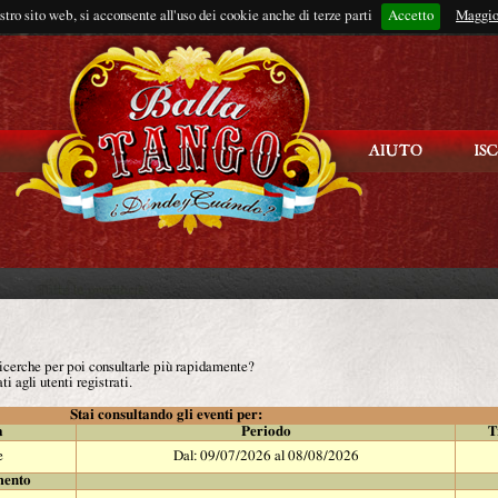
ostro sito web, si acconsente all'uso dei cookie anche di terze parti
Accetto
Rimani connes
Maggio
 ricerche per poi consultarle più rapidamente?
ti agli utenti registrati.
Stai consultando gli eventi per:
à
Periodo
T
e
Dal: 09/07/2026 al 08/08/2026
mento