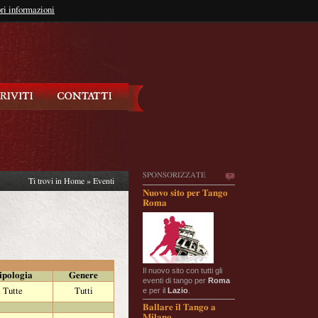
so?
ri informazioni
oppure
Iscriviti
SPONSORIZZATE
Ti trovi in
Home
»
Eventi
Nuovo sito per Tango
Roma
Il nuovo sito con tutti gli
ipologia
Genere
eventi di tango per
Roma
e per il
Lazio
.
Tutte
Tutti
Ballare il Tango a
Milano