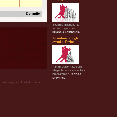
Dettaglio
Scopri le milonghe, le
scuole e gli eventi a
Milano e Lombardia
.
Le milonghe e gli
eventi a Torino
Rimani aggiornato sugli
stage, lezioni e milonghe in
programma a
Torino e
provincia
.
Balla Tango - Tutti i diritti riservati