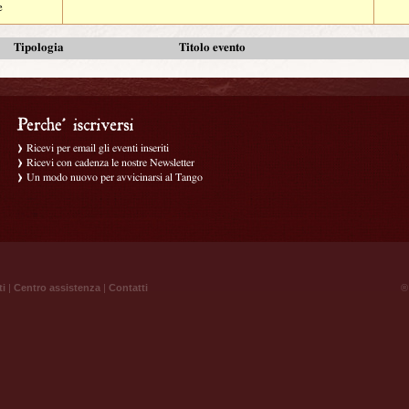
e
Tipologia
Titolo evento
Ricevi per email gli eventi inseriti
Ricevi con cadenza le nostre Newsletter
Un modo nuovo per avvicinarsi al Tango
ti
|
Centro assistenza
|
Contatti
® 