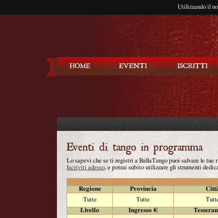
Utilizzando il n
Balla Tango
Lo sapevi che se ti registri a BallaTango puoi salvare le tue
Iscriviti adesso
, e potrai subito utilizzare gli strumenti dedica
Regione
Provincia
Citt
Tutte
Tutte
Tutt
Livello
Ingresso €
Tessera