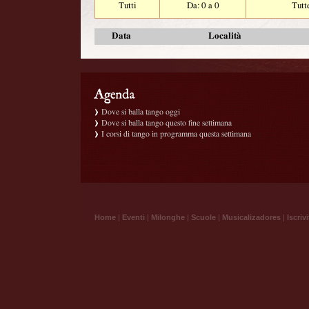
Tutti
Da: 0 a 0
Tutt
Data
Località
Dove si balla tango oggi
Dove si balla tango questo fine settimana
I corsi di tango in programma questa settimana
Home
|
Eventi
|
Milonghe
|
Scuole
|
Musicalizadores
|
Iscrivi