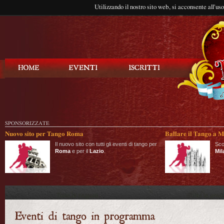
Utilizzando il nostro sito web, si acconsente all'us
Balla Tango
SPONSORIZZATE
Nuovo sito per Tango Roma
Ballare il Tango a M
Il nuovo sito con tutti gli eventi di tango per
Sco
Roma
e per il
Lazio
.
Mil