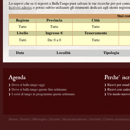
Lo sapevi che se ti registri a BallaTango puoi salvare le tue ricerche per poi con
Iscriviti adesso
, e potrai subito utilizzare gli strumenti dedicati agli utenti registra
Stai con
Regione
Provincia
Città
Tutte
Tutte
Tutte
Livello
Ingresso €
Tesseramento
Tutti
Da: 0 a 0
Tutte
Data
Località
Tipologia
Dove si balla tango oggi
Ricevi per email g
Dove si balla tango questo fine settimana
Ricevi con caden
I corsi di tango in programma questa settimana
Un modo nuovo p
Home
|
Eventi
|
Milonghe
|
Scuole
|
Musicalizadores
|
Iscriviti
|
Centro assistenz