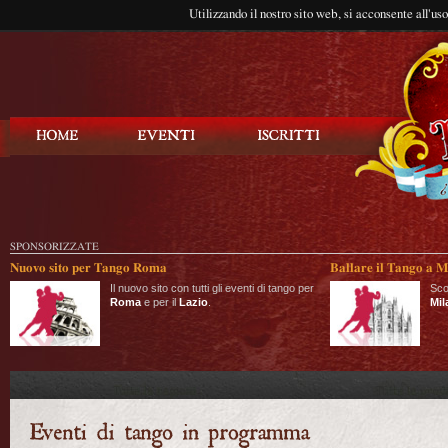
Utilizzando il nostro sito web, si acconsente all'us
Balla Tango
SPONSORIZZATE
Nuovo sito per Tango Roma
Ballare il Tango a M
Il nuovo sito con tutti gli eventi di tango per
Sco
Roma
e per il
Lazio
.
Mil