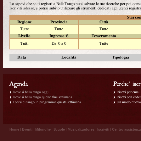
Lo sapevi che se ti registri a BallaTango puoi salvare le tue ricerche per poi con
Iscriviti adesso
, e potrai subito utilizzare gli strumenti dedicati agli utenti registra
Stai con
Regione
Provincia
Città
Tutte
Tutte
Tutte
Livello
Ingresso €
Tesseramento
Tutti
Da: 0 a 0
Tutte
Data
Località
Tipologia
Dove si balla tango oggi
Ricevi per email g
Dove si balla tango questo fine settimana
Ricevi con caden
I corsi di tango in programma questa settimana
Un modo nuovo p
Home
|
Eventi
|
Milonghe
|
Scuole
|
Musicalizadores
|
Iscriviti
|
Centro assistenz