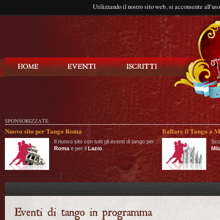
Utilizzando il nostro sito web, si acconsente all'us
Balla Tango
SPONSORIZZATE
Nuovo sito per Tango Roma
Ballare il Tango a M
Il nuovo sito con tutti gli eventi di tango per
Sco
Roma
e per il
Lazio
.
Mil