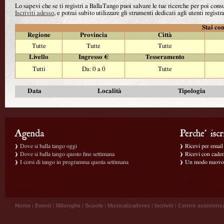
Lo sapevi che se ti registri a BallaTango puoi salvare le tue ricerche per poi con
Iscriviti adesso
, e potrai subito utilizzare gli strumenti dedicati agli utenti registra
Stai con
Regione
Provincia
Città
Tutte
Tutte
Tutte
Livello
Ingresso €
Tesseramento
Tutti
Da: 0 a 0
Tutte
Data
Località
Tipologia
Dove si balla tango oggi
Ricevi per email g
Dove si balla tango questo fine settimana
Ricevi con caden
I corsi di tango in programma questa settimana
Un modo nuovo p
Home
|
Eventi
|
Milonghe
|
Scuole
|
Musicalizadores
|
Iscriviti
|
Centro assistenz