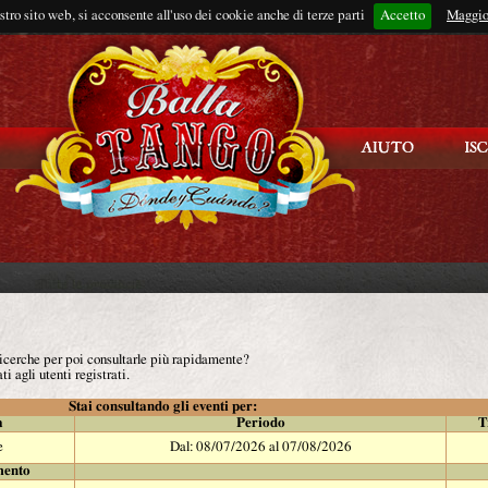
ostro sito web, si acconsente all'uso dei cookie anche di terze parti
Accetto
Rimani connes
Maggio
 ricerche per poi consultarle più rapidamente?
ti agli utenti registrati.
Stai consultando gli eventi per:
à
Periodo
T
e
Dal: 08/07/2026 al 07/08/2026
mento