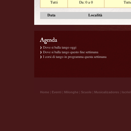
Tutti
Da: 0 a 0
Tutt
Data
Località
Dove si balla tango oggi
Dove si balla tango questo fine settimana
I corsi di tango in programma questa settimana
Home
|
Eventi
|
Milonghe
|
Scuole
|
Musicalizadores
|
Iscrivi