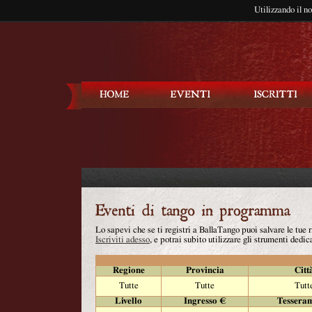
Utilizzando il n
Balla Tango
Lo sapevi che se ti registri a BallaTango puoi salvare le tue
Iscriviti adesso
, e potrai subito utilizzare gli strumenti dedica
Regione
Provincia
Citt
Tutte
Tutte
Tutt
Livello
Ingresso €
Tessera