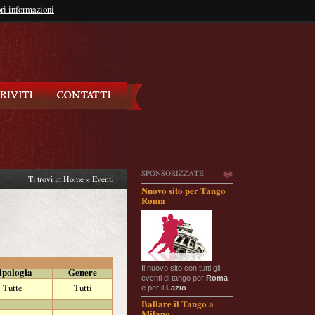
so?
ri informazioni
oppure
Iscriviti
SPONSORIZZATE
Ti trovi in
Home
»
Eventi
Nuovo sito per Tango
Roma
Il nuovo sito con tutti gli
ipologia
Genere
eventi di tango per
Roma
e per il
Lazio
.
Tutte
Tutti
Ballare il Tango a
Milano