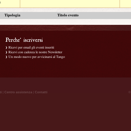
e
Tipologia
Titolo evento
Ricevi per email gli eventi inseriti
Ricevi con cadenza le nostre Newsletter
Un modo nuovo per avvicinarsi al Tango
ti
|
Centro assistenza
|
Contatti
® 