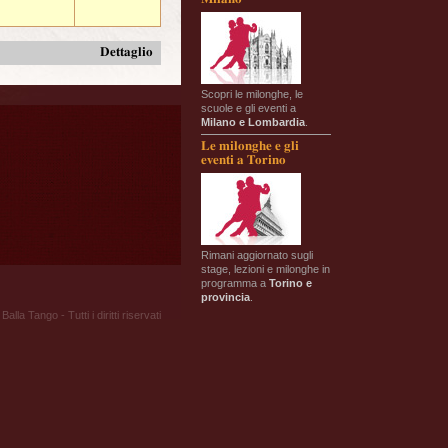
Dettaglio
Scopri le milonghe, le
scuole e gli eventi a
Milano e Lombardia
.
Le milonghe e gli
eventi a Torino
Rimani aggiornato sugli
stage, lezioni e milonghe in
programma a
Torino e
provincia
.
Balla Tango - Tutti i diritti riservati