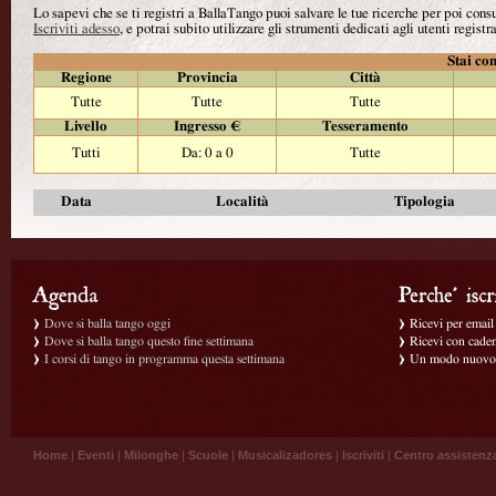
Lo sapevi che se ti registri a BallaTango puoi salvare le tue ricerche per poi con
Iscriviti adesso
, e potrai subito utilizzare gli strumenti dedicati agli utenti registra
Stai con
Regione
Provincia
Città
Tutte
Tutte
Tutte
Livello
Ingresso €
Tesseramento
Tutti
Da: 0 a 0
Tutte
Data
Località
Tipologia
Dove si balla tango oggi
Ricevi per email g
Dove si balla tango questo fine settimana
Ricevi con caden
I corsi di tango in programma questa settimana
Un modo nuovo p
Home
|
Eventi
|
Milonghe
|
Scuole
|
Musicalizadores
|
Iscriviti
|
Centro assistenz