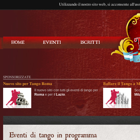
Utilizzando il nostro sito web, si acconsente all'us
Balla Tango
SPONSORIZZATE
Nuovo sito per Tango Roma
Ballare il Tango a M
Il nuovo sito con tutti gli eventi di tango per
Sco
Roma
e per il
Lazio
.
Mil