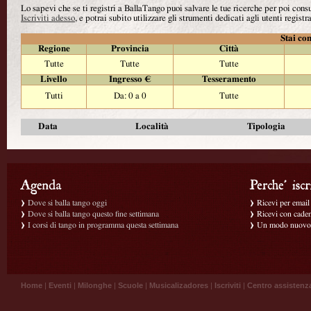
Lo sapevi che se ti registri a BallaTango puoi salvare le tue ricerche per poi con
Iscriviti adesso
, e potrai subito utilizzare gli strumenti dedicati agli utenti registra
Stai con
Regione
Provincia
Città
Tutte
Tutte
Tutte
Livello
Ingresso €
Tesseramento
Tutti
Da: 0 a 0
Tutte
Data
Località
Tipologia
Dove si balla tango oggi
Ricevi per email g
Dove si balla tango questo fine settimana
Ricevi con caden
I corsi di tango in programma questa settimana
Un modo nuovo p
Home
|
Eventi
|
Milonghe
|
Scuole
|
Musicalizadores
|
Iscriviti
|
Centro assistenz