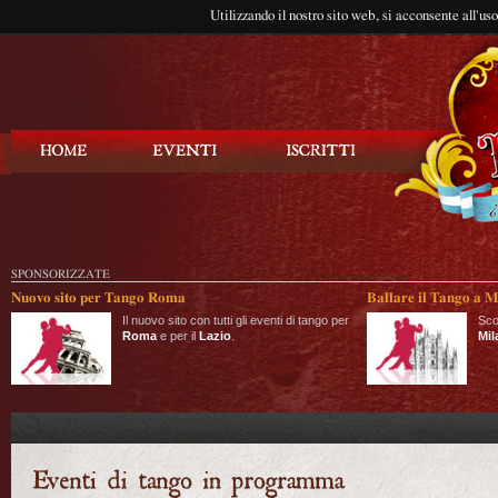
Utilizzando il nostro sito web, si acconsente all'us
Balla Tango
SPONSORIZZATE
Nuovo sito per Tango Roma
Ballare il Tango a M
Il nuovo sito con tutti gli eventi di tango per
Sco
Roma
e per il
Lazio
.
Mil