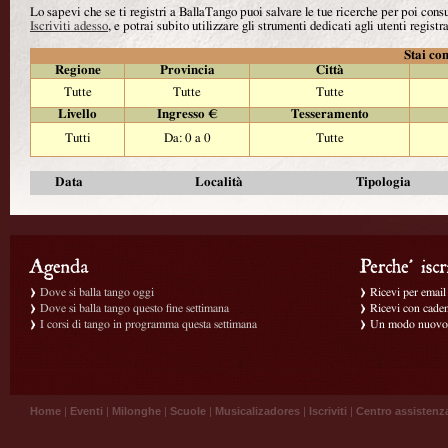
Lo sapevi che se ti registri a BallaTango puoi salvare le tue ricerche per poi con
Iscriviti adesso
, e potrai subito utilizzare gli strumenti dedicati agli utenti registra
Stai con
Regione
Provincia
Città
Tutte
Tutte
Tutte
Livello
Ingresso €
Tesseramento
Tutti
Da: 0 a 0
Tutte
Data
Località
Tipologia
Dove si balla tango oggi
Ricevi per email g
Dove si balla tango questo fine settimana
Ricevi con caden
I corsi di tango in programma questa settimana
Un modo nuovo p
Home
|
Eventi
|
Milonghe
|
Scuole
|
Musicalizadores
|
Iscriviti
|
Centro assistenz