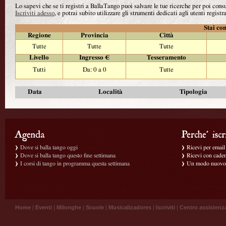
Lo sapevi che se ti registri a BallaTango puoi salvare le tue ricerche per poi con
Iscriviti adesso
, e potrai subito utilizzare gli strumenti dedicati agli utenti registra
Stai con
Regione
Provincia
Città
Tutte
Tutte
Tutte
Livello
Ingresso €
Tesseramento
Tutti
Da: 0 a 0
Tutte
Data
Località
Tipologia
Dove si balla tango oggi
Ricevi per email g
Dove si balla tango questo fine settimana
Ricevi con caden
I corsi di tango in programma questa settimana
Un modo nuovo p
Home
|
Eventi
|
Milonghe
|
Scuole
|
Musicalizadores
|
Iscriviti
|
Centro assistenz