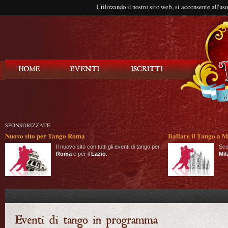
Utilizzando il nostro sito web, si acconsente all'us
Balla Tango
SPONSORIZZATE
Nuovo sito per Tango Roma
Ballare il Tango a M
Il nuovo sito con tutti gli eventi di tango per
Sco
Roma
e per il
Lazio
.
Mil